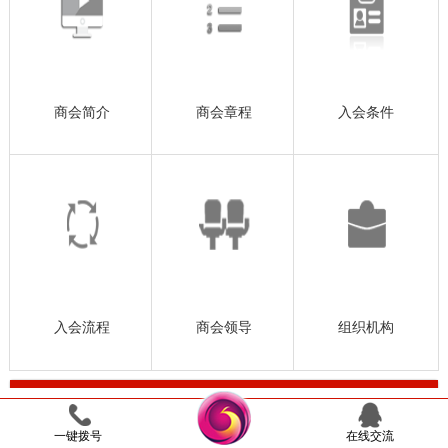
商会简介
商会章程
入会条件
入会流程
商会领导
组织机构
商会要闻
more >>
◆ 蓉商聚力文旅发展 共谋“锦绣天府”新篇——成
2025-08-10
一键拨号
在线交流