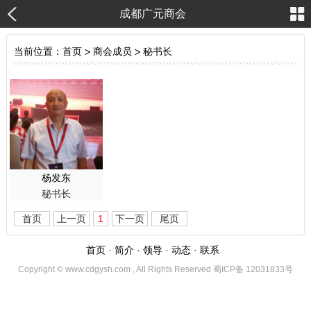
成都广元商会
当前位置：
首页
>
商会成员
>
秘书长
杨发东
秘书长
首页
上一页
1
下一页
尾页
首页
·
简介
·
领导
·
动态
·
联系
Copyright © www.cdgysh.com , All Rights Reserved 蜀ICP备 12031833号