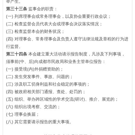
举产生。
第三十三条
监事会的职责：
(一) 列席理事会或常务理事会，以及协会重要行政会议；
(二) 检查监督会员代表大会或理事会决议落实情况；
(三) 检查监督本会的财务状况；
(四) 对理事会、常务理事会及负责人遵守法律法规及章程的行为进
行监督。
第三十四条
本会建立重大活动请示报告制度，凡涉及下列事项，
须事前(中、后)向成都市民政局和业务主管单位报告：
(一) 接受境(内)外捐赠资助的；
(二) 发生突发事件、事故、问题的；
(三) 涉及职工切身利益和社会稳定的事项的；
(四) 被政府相关部门通报、查处、处罚的；
(五) 组织、举办跨区域性的学术交流(研讨)、推介、展览的；
(六) 组织出境考察、交流的；
(七) 理事会换届；
(八) 其它需要请示报告的重大事项。