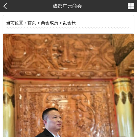
成都广元商会
当前位置：
首页
>
商会成员
>
副会长