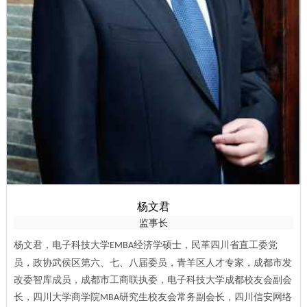
杨文君
监事长
杨文君
，
电子科技大学
经济学硕士
，
民革四川省直工委党
EMBA
员，政协武侯区第六、七、八届委员，青羊区人才专家，
成都市发
改委智库成员，成都市工商联执委，
电子科技大学成都校友会副会
长，四川大学商学院
研究生校友会常务副会长
，
四川信安网络
MBA