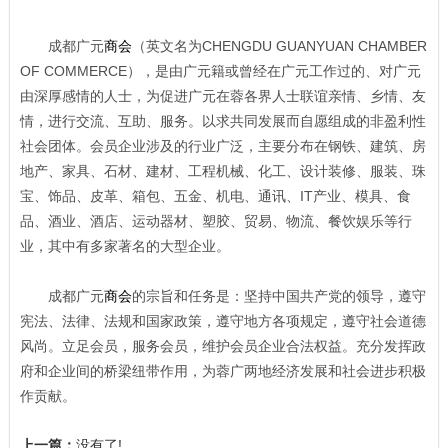
成都广元
商会
（英文名为CHENGDU GUANYUAN CHAMBER
OF COMMERCE），是由广元籍或曾经在广元工作过的、对广元
由深厚感情的人士，为促进广元在蓉各界人士联谊亲情、乡情、友
情，进行交流、互助、服务。以求共同发展而自愿组成的非盈利性
社会团体。会员企业涉及的行业广泛，主要分布在钢铁、建筑、房
地产、家具、石材、建材、工程机械、化工、设计装修、服装、珠
宝、饰品、皮革、箱包、五金、机电、通讯、IT产业、模具、食
品、酒业、酒店、运动器材、塑胶、贸易、物流、餐饮娱乐等行
业，其中有多家著名的大型企业。
成都广元
商会
的宗旨和任务是：坚持中国共产党的领导，遵守
宪法、法律、法规和国家政策，遵守地方各项规定，遵守社会道德
风尚。立足会员，服务会员，维护会员企业合法权益。充分发挥政
府和企业间的桥梁纽带作用，为蓉广两地经济发展和社会进步积极
作贡献。
上一篇：
没有了!