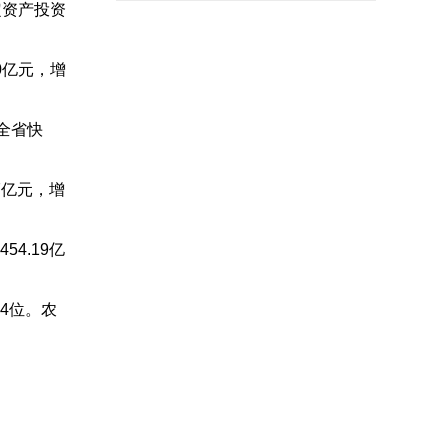
次会议纪要
定资产投资
0亿元，增
全省快
7亿元，增
4.19亿
4位。农