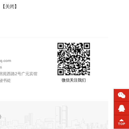
 【
关闭
】
q.com
m
房苑西路2号广元宾馆
微信关注我们
秘书处
号