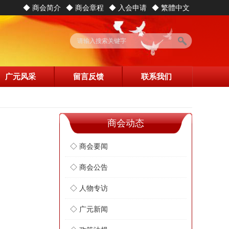
◆ 商会简介
◆ 商会章程
◆ 入会申请
◆ 繁體中文
广元风采
留言反馈
联系我们
商会动态
◇ 商会要闻
◇ 商会公告
◇ 人物专访
◇ 广元新闻