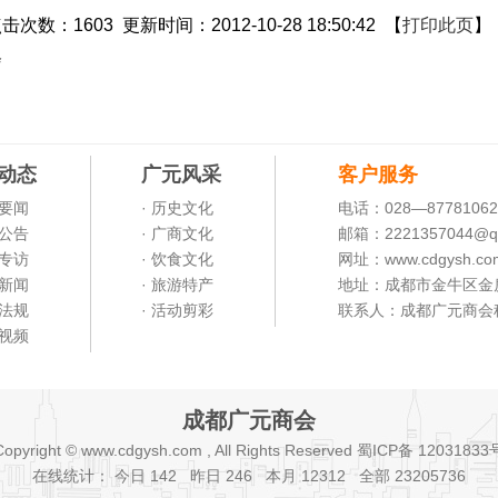
点击次数：
1603
更新时间：2012-10-28 18:50:42 【
打印此页
】
会
动态
广元风采
客户服务
会要闻
· 历史文化
电话：028—87781062
会公告
· 广商文化
邮箱：2221357044@q
物专访
· 饮食文化
网址：www.cdgysh.co
元新闻
· 旅游特产
地址：成都市金牛区金
策法规
· 活动剪彩
联系人：成都广元商会
商视频
成都广元商会
Copyright © www.cdgysh.com , All Rights Reserved 蜀ICP备 12031833
在线统计： 今日 1
42 昨日 2
46 本月 12
312 全部 23
205736