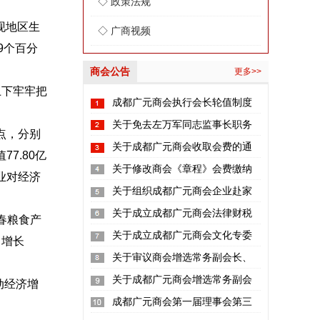
◇ 政策法规
现地区生
◇ 广商视频
9个百分
商会公告
更多>>
上下牢牢把
成都广元商会执行会长轮值制度
。
关于免去左万军同志监事长职务
点，分别
的通知
关于成都广元商会收取会费的通
7.80亿
知
关于修改商会《章程》会费缴纳
产业对经济
标准的意见
关于组织成都广元商会企业赴家
乡参观考察的通知
关于成立成都广元商会法律财税
大春粮食产
服务部的通知
关于成立成都广元商会文化专委
，增长
会的通知
关于审议商会增选常务副会长、
副会长的通知
关于成都广元商会增选常务副会
动经济增
长、副会长的通知
成都广元商会第一届理事会第三